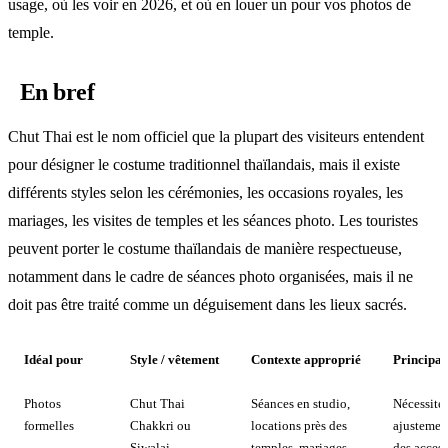
usage, où les voir en 2026, et où en louer un pour vos photos de
temple.
En bref
Chut Thai est le nom officiel que la plupart des visiteurs entendent
pour désigner le costume traditionnel thaïlandais, mais il existe
différents styles selon les cérémonies, les occasions royales, les
mariages, les visites de temples et les séances photo. Les touristes
peuvent porter le costume thaïlandais de manière respectueuse,
notamment dans le cadre de séances photo organisées, mais il ne
doit pas être traité comme un déguisement dans les lieux sacrés.
Idéal pour
Style / vêtement
Contexte approprié
Principal
Photos
Chut Thai
Séances en studio,
Nécessite
formelles
Chakkri ou
locations près des
ajustemen
Siwalai
temples, mariages
des access