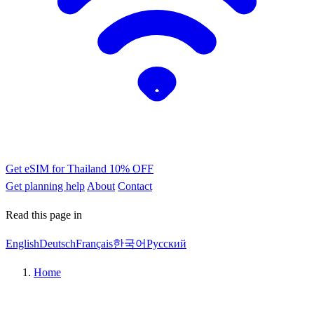
Get eSIM for Thailand
10% OFF
Get planning help
About
Contact
Read this page in
English
Deutsch
Français
한국어
Русский
Home