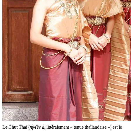
Le Chut Thai (ชุดไทย, littéralement « tenue thaïlandaise ») est le