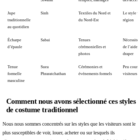
Jupe
Sinh
Textiles du Nord et
Le style v
traditionnelle
du Nord-Est
région
au quotidien
Écharpe
Sabai
Tenues
Nécessite
d’épaule
cérémonielles et
de l’aide 
photos
draper
Tenue
Suea
Cérémonies et
Peu couran
formelle
Phraratchathan
événements formels
visiteurs 
masculine
Comment nous avons sélectionné ces styles
de costume traditionnel
Nous nous sommes concentrés sur les styles que les visiteurs sont le
plus susceptibles de voir, louer, acheter ou sur lesquels ils